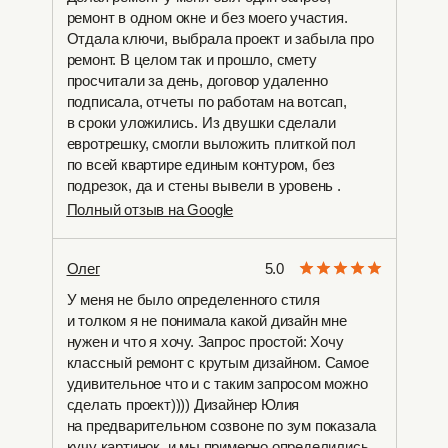
ремонт в одном окне и без моего участия.
Отдала ключи, выбрала проект и забыла про
ремонт. В целом так и прошло, смету
просчитали за день, договор удаленно
подписала, отчеты по работам на вотсап,
в сроки уложились. Из двушки сделали
евротрешку, смогли выложить плиткой пол
по всей квартире единым контуром, без
подрезок, да и стены вывели в уровень .
Полный отзыв на Google
Олег
5.0
У меня не было определенного стиля
и толком я не понимала какой дизайн мне
нужен и что я хочу. Запрос простой: Хочу
классный ремонт с крутым дизайном. Самое
удивительное что и с таким запросом можно
сделать проект)))) Дизайнер Юлия
на предварительном созвоне по зум показала
кучу картинок, и мы примерно определились